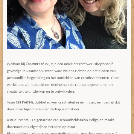
Welkom bij
Creaveren
! Wij zijn een uniek creatief workshopbedrijf
gevestigd in Raamsdonksveer, waar we ons richten op het bieden van
persoonlijke begeleiding en het ontdekken van creatieve talenten. Onze
workshops zijn bedoeld om deelnemers de ruimte te geven om hun
creativiteit te ontdekken en te ontwikkelen.
Team
Creaveren
, dubbel zo veel creativiteit in één naam, een bedrijf dat
door onze bijzondere vriendschap is ontstaan.
Astrid (rechts) is eigenaresse van schoonheidssalon Indigo en maakt
daarnaast ook eigentijdse sieraden op maat.
Bianca (links) is eigenaresse van HetBrokantje , webshop voor haken &